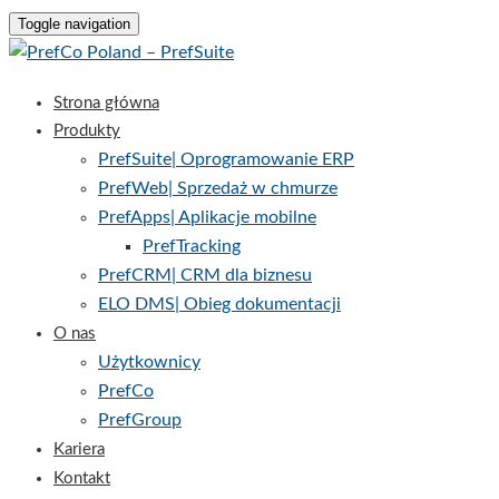
Toggle navigation
Strona główna
Produkty
PrefSuite| Oprogramowanie ERP
PrefWeb| Sprzedaż w chmurze
PrefApps| Aplikacje mobilne
PrefTracking
PrefCRM| CRM dla biznesu
ELO DMS| Obieg dokumentacji
O nas
Użytkownicy
PrefCo
PrefGroup
Kariera
Kontakt