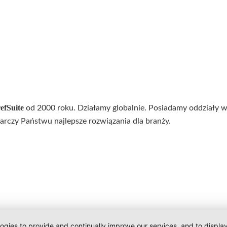
efSuite
od 2000 roku. Działamy globalnie. Posiadamy oddziały w
tarczy Państwu najlepsze rozwiązania dla branży.
logies to provide and continually improve our services, and to displ