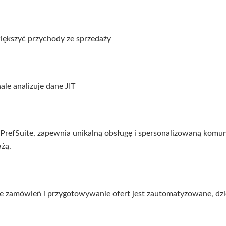
większyć przychody ze sprzedaży
le analizuje dane JIT
efSuite, zapewnia unikalną obsługę i spersonalizowaną komuni
ażą.
 zamówień i przygotowywanie ofert jest zautomatyzowane, dzię