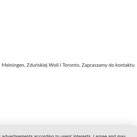
 Meiningen, Zduńskiej Woli i Toronto. Zapraszamy do kontaktu
ay advertisements according to users' interests. I agree and may